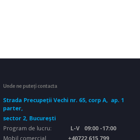
Unde ne puteți contacta
Strada Precupeții Vechi nr. 65, corp A,
ap. 1
parter,
sector 2, București
Program de lucru:
L-V 09:00 -17:00
Mobil comercial
+40722 615 799