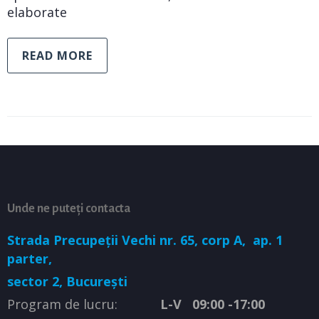
elaborate
READ MORE
Unde ne puteți contacta
Strada Precupeții Vechi nr. 65, corp A,
ap. 1
parter,
sector 2, București
Program de lucru:
L-V 09:00 -17:00