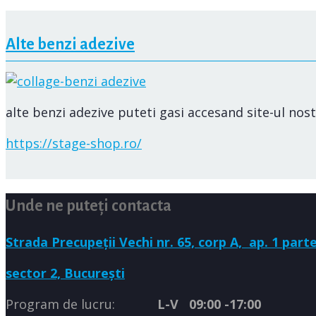
Alte benzi adezive
alte benzi adezive puteti gasi accesand site-ul nost
https://stage-shop.ro/
Unde ne puteți contacta
Strada Precupeții Vechi nr. 65, corp A,
ap. 1 parte
sector 2, București
Program de lucru:
L-V 09:00 -17:00