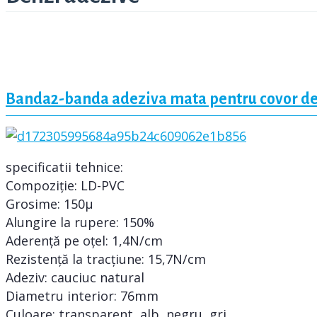
Banda2-banda adeziva mata pentru covor de
specificatii tehnice:
Compoziție: LD-PVC
Grosime: 150μ
Alungire la rupere: 150%
Aderență pe oțel: 1,4N/cm
Rezistență la tracțiune: 15,7N/cm
Adeziv: cauciuc natural
Diametru interior: 76mm
Culoare: transparent, alb, negru, gri