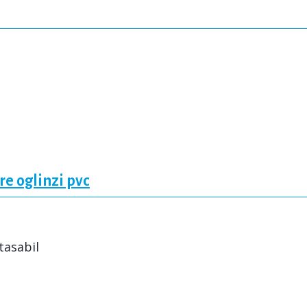
e oglinzi pvc
tasabil