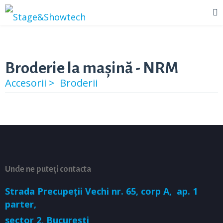
Broderie la mașină - NRM
Accesorii >
Broderii
Unde ne puteți contacta
Strada Precupeții Vechi nr. 65, corp A,
ap. 1
parter,
sector 2, București