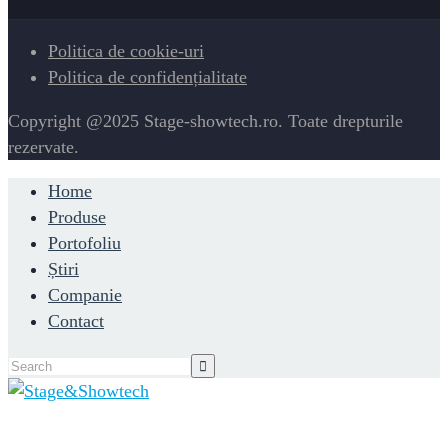
Politica de cookie-uri
Politica de confidențialitate
Copyright @2025 Stage-showtech.ro. Toate drepturile
rezervate.
Home
Produse
Portofoliu
Știri
Companie
Contact