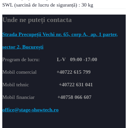
SWL (sarcină de lucru de siguranță) : 30 kg
Unde ne puteți contacta
Strada Precupeții Vechi nr. 65, corp A,
ap. 1 parter,
sector 2, București
Program de lucru:
L-V 09:00 -17:00
Mobil comercial
+40722 615 799
Mobil tehnic
+40722 631 041
Mobil financiar
+40758 066 607
office@stage-showtech.ro