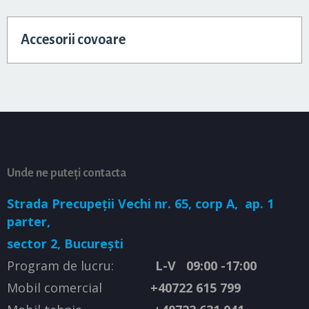
Accesorii covoare
Unde ne puteți contacta
Strada Precupeții Vechi nr. 65, corp A,
ap. 1
parter,
sector 2, București
Program de lucru:
L-V 09:00 -17:00
Mobil comercial
+40722 615 799