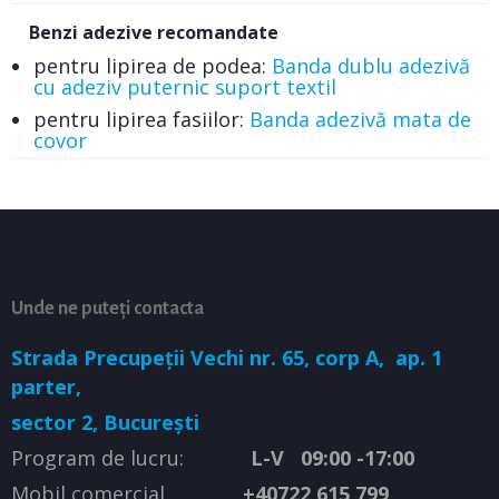
Benzi adezive recomandate
pentru lipirea de podea:
Banda dublu adezivă
cu adeziv puternic suport textil
pentru lipirea fasiilor:
Banda adezivă mata de
covor
Unde ne puteți contacta
Strada Precupeții Vechi nr. 65, corp A,
ap. 1
parter,
sector 2, București
Program de lucru:
L-V 09:00 -17:00
Mobil comercial
+40722 615 799