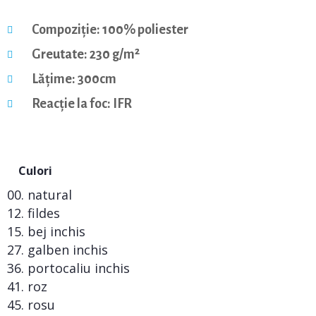
Compoziție: 100% poliester
Greutate: 230 g/m²
Lățime: 300cm
Reacție la foc: IFR
Culori
00. natural
12. fildes
15. bej inchis
27. galben inchis
36. portocaliu inchis
41. roz
45. rosu