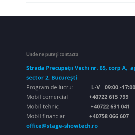
Unde ne puteți contacta
Strada Precupeții Vechi nr. 65, corp A,
ap
sector 2, București
Program de lucru:
L-V 09:00 -17:0
Mobil comercial
+40722 615 799
Mobil tehnic
+40722 631 041
Mobil financiar
+40758 066 607
office@stage-showtech.ro