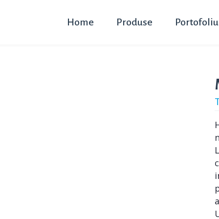
Home
Produse
Portofoliu
n
L
c
i
p
a
U