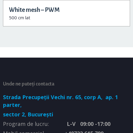
White mesh – PWM
500 cm lat
Unde ne puteți contacta
Strada Precupeții Vechi nr. 65, corp A,
ap. 1
parter,
sector 2, București
Program de lucru:
L-V 09:00 -17:00