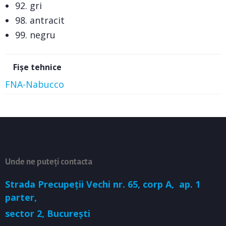
92. gri
98. antracit
99. negru
Fișe tehnice
FNA-Nabucco
Unde ne puteți contacta
Strada Precupeții Vechi nr. 65, corp A,
ap. 1
parter,
sector 2, București