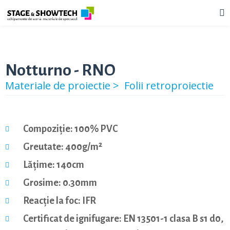
Notturno - RNO
Materiale de proiectie >
Folii retroproiectie
Compoziție: 100% PVC
Greutate: 400g/m²
Lățime: 140cm
Grosime: 0.30mm
Reacție la foc: IFR
Certificat de ignifugare: EN 13501-1 clasa B s1 d0,