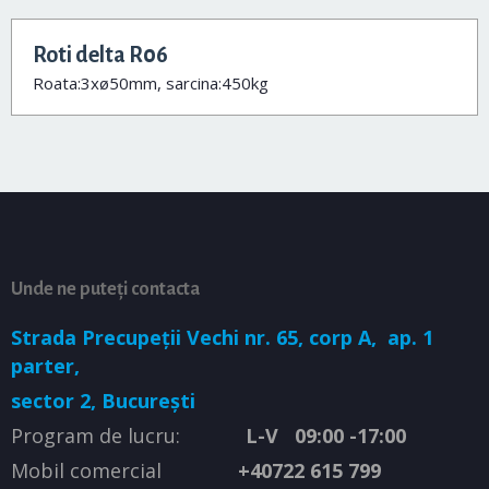
Roti delta R06
Roata:3xø50mm, sarcina:450kg
Unde ne puteți contacta
Strada Precupeții Vechi nr. 65, corp A,
ap. 1
parter,
sector 2, București
Program de lucru:
L-V 09:00 -17:00
Mobil comercial
+40722 615 799