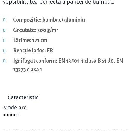
vopsibilitatea perfectă a pânzei de bumbac.
Compoziție: bumbac+aluminiu
Greutate: 500 g/m²
Lățime: 121 cm
Reacție la foc: FR
Ignifugat conform: EN 13501-1 clasa B s1 d0, EN
13773 clasa 1
Caracteristici
Modelare: