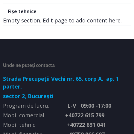
Fișe tehnice
Empty section. Edit page to add content here.
Unde ne puteți contacta
Strada Precupeții Vechi nr. 65, corp A,
ap. 1
parter,
sector 2, București
Program de lucru:
L-V 09:00 -17:00
Mobil comercial
+40722 615 799
Mobil tehnic
+40722 631 041