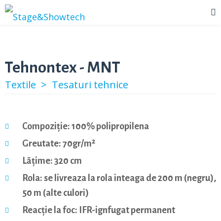
Tehnontex - MNT
Textile >
Tesaturi tehnice
Compoziție: 100% polipropilena
Greutate: 70gr/m²
Lățime: 320 cm
Rola: se livreaza la rola inteaga de 200 m (negru),
50 m (alte culori)
Reacție la foc: IFR-ignfugat permanent