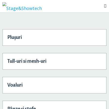
Plușuri
Tull-uri si mesh-uri
Voaluri
Pânze și stofe