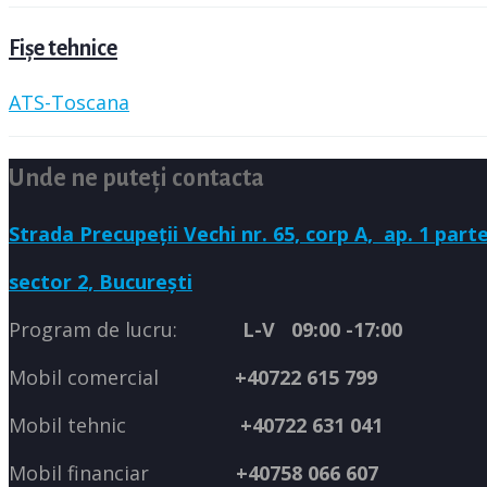
Fișe tehnice
ATS-Toscana
Unde ne puteți contacta
Strada Precupeții Vechi nr. 65, corp A,
ap. 1 parte
sector 2, București
Program de lucru:
L-V 09:00 -17:00
Mobil comercial
+40722 615 799
Mobil tehnic
+40722 631 041
Mobil financiar
+40758 066 607