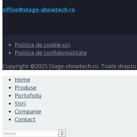
office@stage-showtech.ro
Politica de cookie-uri
Politica de confidențialitate
Copyright @2025 Stage-showtech.ro. Toate dreptur
Home
Produse
Portofoliu
Știri
Companie
Contact