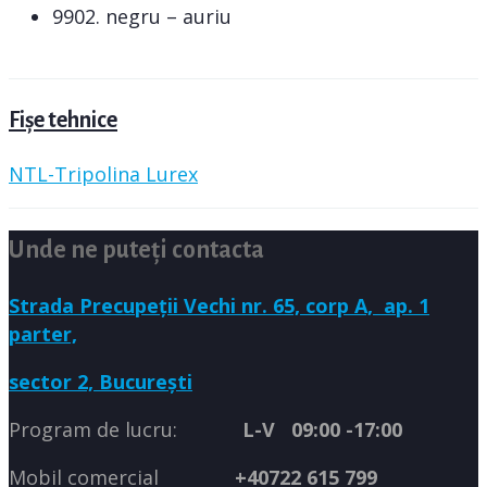
9902. negru – auriu
Fișe tehnice
NTL-Tripolina Lurex
Unde ne puteți contacta
Strada Precupeții Vechi nr. 65, corp A,
ap. 1
parter,
sector 2, București
Program de lucru:
L-V 09:00 -17:00
Mobil comercial
+40722 615 799