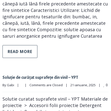
cânepă iută lână firele precedente amestecate cu
fire sintetice Caracteristici Utilizare: Lichid de
ignifucare pentru tesaturile din: bumbac, in,
cânepă, iută, lână, firele precedente amestecate
cu fire sintetice Compozitie: solutie apoasa cu
saruri anorganice pentru ignifugare Curatarea
READ MORE
Soluție de curățat suprafețe din vinil – YPT
0
By 
Gabi
|
|
Comments are Closed
|
21 ianuarie, 2025    
|
Solutie curatat suprafete vinil – YPT Materiale de
proiectie > Accesorii folii proiectie Detergent