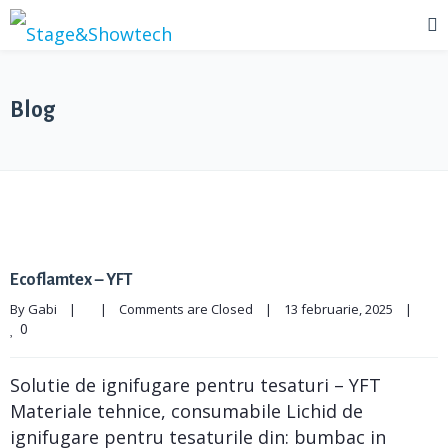
Blog
Ecoflamtex – YFT
By 
Gabi
|
|
Comments are Closed
|
13 februarie, 2025    
|
0
Solutie de ignifugare pentru tesaturi – YFT
Materiale tehnice, consumabile Lichid de
ignifugare pentru tesaturile din: bumbac in