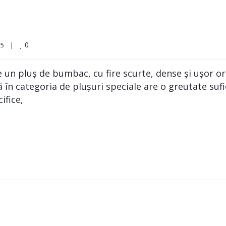
0
    
|
un pluș de bumbac, cu fire scurte, dense și ușor ori
în categoria de plușuri speciale are o greutate suf
ifice,