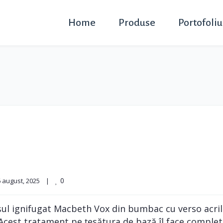
Home
Produse
Portofoliu
0
 august, 2025    
|
ul ignifugat Macbeth Vox din bumbac cu verso acrili
 Acest tratament pe țesătura de bază îl face complet 