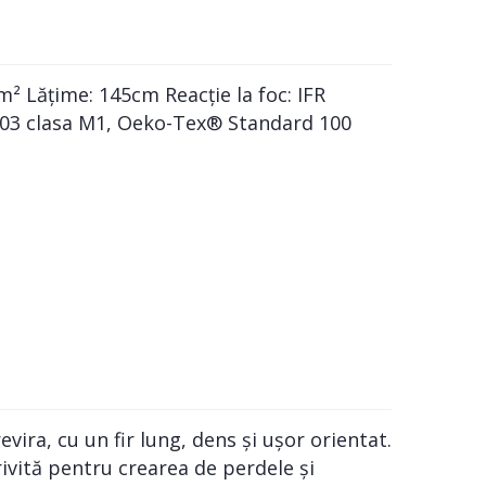
² Lățime: 145cm Reacție la foc: IFR
2-503 clasa M1, Oeko-Tex® Standard 100
ra, cu un fir lung, dens și ușor orientat.
rivită pentru crearea de perdele și