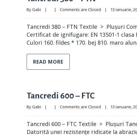
By 
Gabi
|
|
Comments are Closed
|
13 ianuarie, 202
Tancredi 380 – FTN Textile > Plușuri Comp
Certificat de ignifugare: EN 13501-1 clas
Culori 160. fildes * 170. bej 810. maro alun
READ MORE
Tancredi 600 – FTC
By 
Gabi
|
|
Comments are Closed
|
13 ianuarie, 202
Tancredi 600 – FTC Textile > Plușuri Tanc
Datorită unei rezistențe ridicate la abrazi