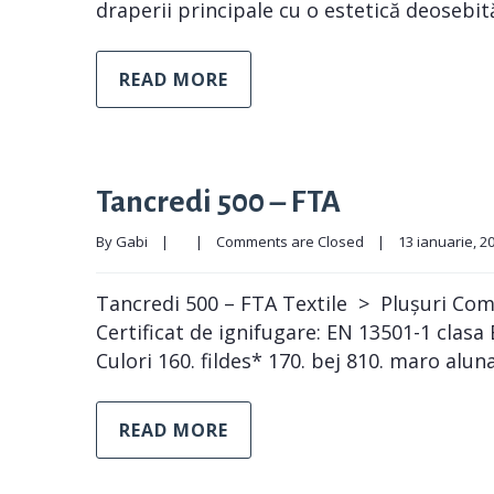
draperii principale cu o estetică deosebit
READ MORE
Tancredi 500 – FTA
By 
Gabi
|
|
Comments are Closed
|
13 ianuarie, 202
Tancredi 500 – FTA Textile > Plușuri Comp
Certificat de ignifugare: EN 13501-1 clas
Culori 160. fildes* 170. bej 810. maro alun
READ MORE