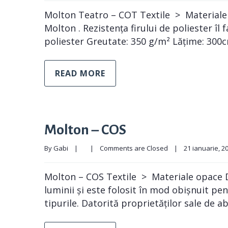
Molton Teatro – COT Textile > Materiale o
Molton . Rezistența firului de poliester îl
poliester Greutate: 350 g/m² Lățime: 300c
READ MORE
Molton – COS
By 
Gabi
|
|
Comments are Closed
|
21 ianuarie, 202
Molton – COS Textile > Materiale opace Dat
luminii și este folosit în mod obișnuit pe
tipurile. Datorită proprietăților sale de a