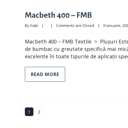
Macbeth 400 – FMB
By 
Gabi
|
|
Comments are Closed
|
9 ianuarie, 2025
Macbeth 400 – FMB Textile > Plușuri Este 
de bumbac cu greutate specifică mai mică 
excelente în toate tipurile de aplicații spec
READ MORE
1
2