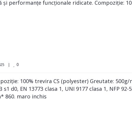
ă și performanțe funcționale ridicate. Compoziție: 1
0
5    
|
oziție: 100% trevira CS (polyester) Greutate: 500g/m
a B s1 d0, EN 13773 clasa 1, UNI 9177 clasa 1, NFP 9
a* 860. maro inchis