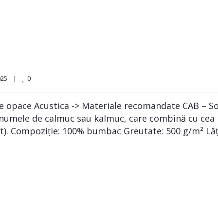
0
5    
|
e opace Acustica -> Materiale recomandate CAB – So
 numele de calmuc sau kalmuc, care combină cu ce
kout). Compoziție: 100% bumbac Greutate: 500 g/m² L