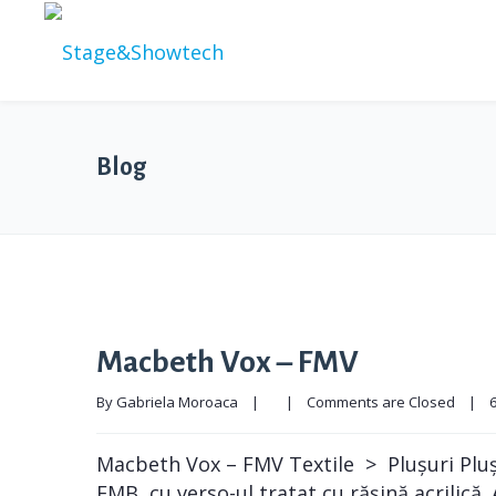
Blog
Macbeth Vox – FMV
By 
Gabriela Moroaca
|
|
Comments are Closed
|
6
Macbeth Vox – FMV Textile > Plușuri Pluș
FMB, cu verso-ul tratat cu rășină acrilică.