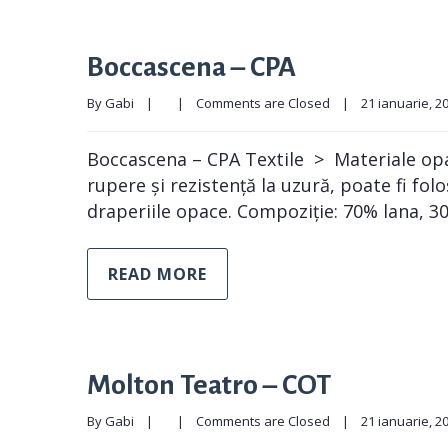
Boccascena – CPA
By 
Gabi
|
|
Comments are Closed
|
21 ianuarie, 202
Boccascena – CPA Textile > Materiale opac
rupere și rezistență la uzură, poate fi fol
draperiile opace. Compoziție: 70% lana, 30
READ MORE
Molton Teatro – COT
By 
Gabi
|
|
Comments are Closed
|
21 ianuarie, 202