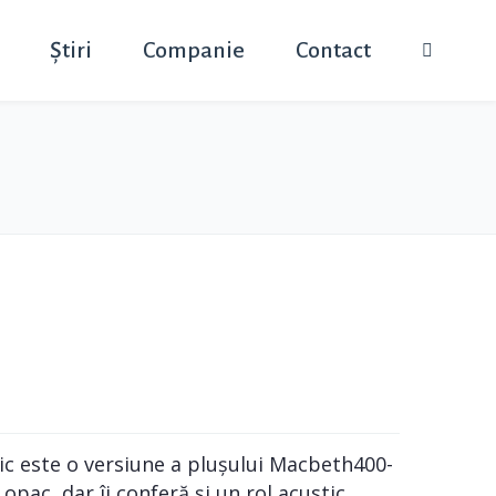
Știri
Companie
Contact
c este o versiune a plușului Macbeth400-
opac, dar îi conferă și un rol acustic