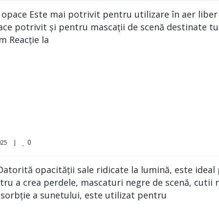
pace Este mai potrivit pentru utilizare în aer liber
 face potrivit și pentru mascații de scenă destinate tu
m Reacție la
0
5    
|
orită opacității sale ridicate la lumină, este ideal 
ntru a crea perdele, mascaturi negre de scenă, cutii n
bsorbție a sunetului, este utilizat pentru