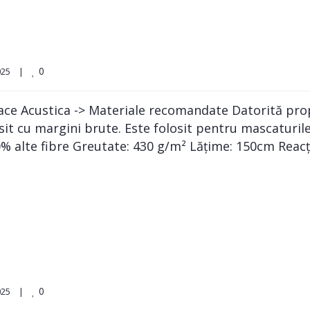
0
5    
|
e Acustica -> Materiale recomandate Datorită propr
osit cu margini brute. Este folosit pentru mascaturil
% alte fibre Greutate: 430 g/m² Lățime: 150cm Reacți
0
5    
|