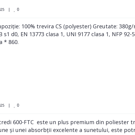
0
5    
|
oziție: 100% trevira CS (polyester) Greutate: 380g/m
a B s1 d0, EN 13773 clasa 1, UNI 9177 clasa 1, NFP 9
a * 860.
0
5    
|
redi 600-FTC este un plus premium din poliester trevi
une și unei absorbții excelente a sunetului, este pot