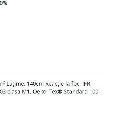
00%
² Lățime: 140cm Reacție la foc: IFR
2-503 clasa M1, Oeko-Tex® Standard 100