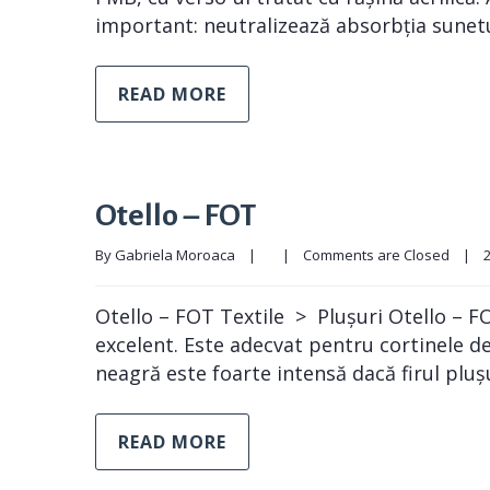
important: neutralizează absorbția sunetul
READ MORE
Otello – FOT
By 
Gabriela Moroaca
|
|
Comments are Closed
|
2
Otello – FOT Textile > Plușuri Otello – FO
excelent. Este adecvat pentru cortinele d
neagră este foarte intensă dacă firul pluș
READ MORE