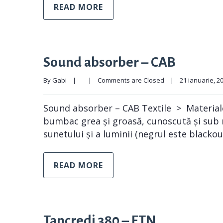
READ MORE
Sound absorber – CAB
By 
Gabi
|
|
Comments are Closed
|
21 ianuarie, 202
Sound absorber – CAB Textile > Material
bumbac grea și groasă, cunoscută și sub
sunetului și a luminii (negrul este blac
READ MORE
Tancredi 380 – FTN