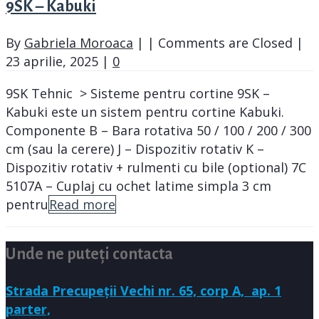
9SK – Kabuki
By
Gabriela Moroaca
|
|
Comments are Closed
|
23 aprilie, 2025
|
0
9SK Tehnic > Sisteme pentru cortine 9SK –
Kabuki este un sistem pentru cortine Kabuki.
Componente B – Bara rotativa 50 / 100 / 200 / 300
cm (sau la cerere) J – Dispozitiv rotativ K –
Dispozitiv rotativ + rulmenti cu bile (optional) 7C
5107A – Cuplaj cu ochet latime simpla 3 cm
pentru
Read more
Unde ne puteți contacta
Strada Precupeții Vechi nr. 65, corp A,
ap. 1
parter,