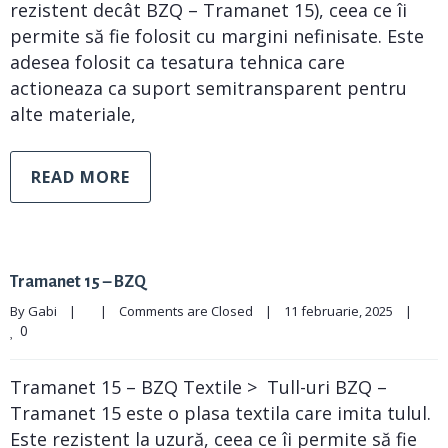
rezistent decât BZQ – Tramanet 15), ceea ce îi
permite să fie folosit cu margini nefinisate. Este
adesea folosit ca tesatura tehnica care
actioneaza ca suport semitransparent pentru
alte materiale,
READ MORE
Tramanet 15 – BZQ
By 
Gabi
|
|
Comments are Closed
|
11 februarie, 2025    
|
0
Tramanet 15 – BZQ Textile > Tull-uri BZQ –
Tramanet 15 este o plasa textila care imita tulul.
Este rezistent la uzură, ceea ce îi permite să fie