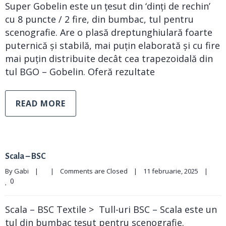
Super Gobelin este un țesut din ‘dinți de rechin’
cu 8 puncte / 2 fire, din bumbac, tul pentru
scenografie. Are o plasă dreptunghiulară foarte
puternică și stabilă, mai puțin elaborată și cu fire
mai puțin distribuite decât cea trapezoidală din
tul BGO – Gobelin. Oferă rezultate
READ MORE
Scala – BSC
By 
Gabi
|
|
Comments are Closed
|
11 februarie, 2025    
|
0
Scala – BSC Textile > Tull-uri BSC – Scala este un
tul din bumbac țesut pentru scenografie.