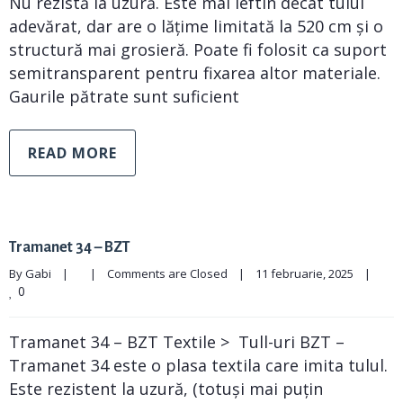
Nu rezistă la uzură. Este mai ieftin decât tulul
adevărat, dar are o lățime limitată la 520 cm și o
structură mai grosieră. Poate fi folosit ca suport
semitransparent pentru fixarea altor materiale.
Gaurile pătrate sunt suficient
READ MORE
Tramanet 34 – BZT
By 
Gabi
|
|
Comments are Closed
|
11 februarie, 2025    
|
0
Tramanet 34 – BZT Textile > Tull-uri BZT –
Tramanet 34 este o plasa textila care imita tulul.
Este rezistent la uzură, (totuși mai puțin