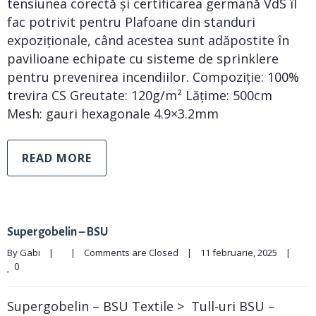
tensiunea corectă și certificarea germană VdS îl
fac potrivit pentru Plafoane din standuri
expoziționale, când acestea sunt adăpostite în
pavilioane echipate cu sisteme de sprinklere
pentru prevenirea incendiilor. Compoziție: 100%
trevira CS Greutate: 120g/m² Lățime: 500cm
Mesh: gauri hexagonale 4.9×3.2mm
READ MORE
Supergobelin – BSU
By 
Gabi
|
|
Comments are Closed
|
11 februarie, 2025    
|
0
Supergobelin – BSU Textile > Tull-uri BSU –