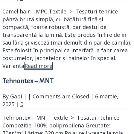
Camel hair – MPC Textile > Tesaturi tehnice
pânză brută simplă, cu bătătură fină și
compactă, foarte robustă, dar destul de
transparentă la lumină. Este produs în fire de in
sau lână și viscoză (mai demult din păr de cămilă).
Este folosit în principal ca interfață la fabricarea
costumelor, jachetelor și hainelor în special.
Varianta
Read more
Tehnontex – MNT
By
Gabi
|
|
Comments are Closed
|
6 martie,
2025
|
0
Tehnontex – MNT Textile > Tesaturi tehnice
Compoziție: 100% polipropilena Greutate:
70gr/m² Lățime: 320 cm Rola: se livreaza la rola