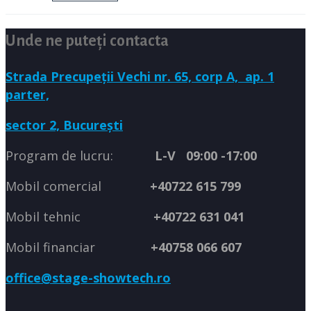
Unde ne puteți contacta
Strada Precupeții Vechi nr. 65, corp A,
ap. 1
parter,
sector 2, București
Program de lucru:
L-V 09:00 -17:00
Mobil comercial
+40722 615 799
Mobil tehnic
+40722 631 041
Mobil financiar
+40758 066 607
office@stage-showtech.ro