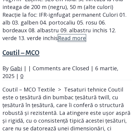
inteaga de 200 m (negru), 50 m (alte culori)
Reacție la foc: IFR-ignfugat permanent Culori 01.
alb 03. galben 04. portocaliu 05. rosu 06.
bordeaux 08. albastru 09. albastru inchis 12.
verde 13. verde inchis
Read more
Coutil – MCO
By
Gabi
|
|
Comments are Closed
|
6 martie,
2025
|
0
Coutil – MCO Textile > Tesaturi tehnice Coutil
este o țesătură din bumbac țesătură twill, cu
țesătură în țesătură, care îi conferă o structură
robustă și rezistentă. La atingere este ușor aspră
și rigidă, cu o consistență tipică acestei țesături,
care nu se datorează unei dimensionări, ci