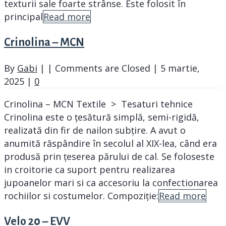
texturii sale foarte strânse. Este folosit în
principal
Read more
Crinolina – MCN
By
Gabi
|
|
Comments are Closed
|
5 martie,
2025
|
0
Crinolina – MCN Textile > Tesaturi tehnice
Crinolina este o țesătură simplă, semi-rigidă,
realizată din fir de nailon subțire. A avut o
anumită răspândire în secolul al XIX-lea, când era
produsă prin țeserea părului de cal. Se foloseste
in croitorie ca suport pentru realizarea
jupoanelor mari si ca accesoriu la confectionarea
rochiilor si costumelor. Compoziție:
Read more
Velo 20 – EVV