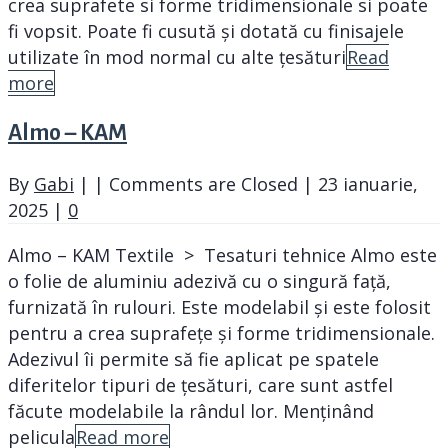
crea suprafete si forme tridimensionale si poate
fi vopsit. Poate fi cusută și dotată cu finisajele
utilizate în mod normal cu alte țesături
Read
more
Almo – KAM
By
Gabi
|
|
Comments are Closed
|
23 ianuarie,
2025
|
0
Almo – KAM Textile > Tesaturi tehnice Almo este
o folie de aluminiu adezivă cu o singură față,
furnizată în rulouri. Este modelabil și este folosit
pentru a crea suprafețe și forme tridimensionale.
Adezivul îi permite să fie aplicat pe spatele
diferitelor tipuri de țesături, care sunt astfel
făcute modelabile la rândul lor. Menținând
pelicula
Read more